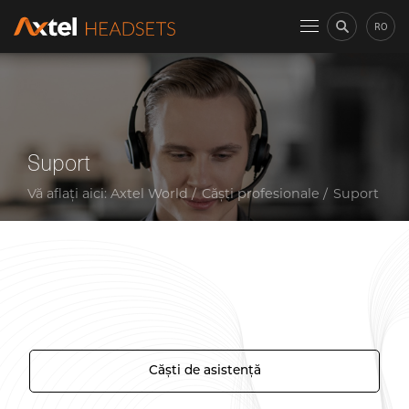
RO
Suport
Vă aflați aici:
Axtel World
Căști profesionale
Suport
Căști de asistență