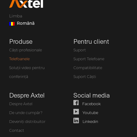
Limba
Română
Produse
Pentru client
Căști profesionale
Suport
Telefoanele
Suport Telefoane
Soluții video pentru
Compatibilitate
conferință
Suport Căști
Despre Axtel
Social media
Despre Axtel
Facebook
De unde cumpăr?
Youtube
Deveniți distribuitor
Linkedin
Contact