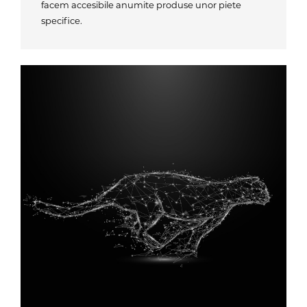
facem accesibile anumite produse unor piete
specifice.