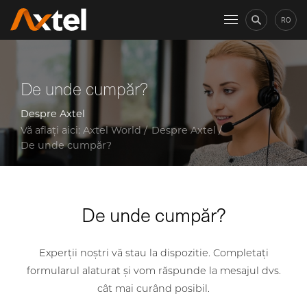
RO
De unde cumpăr?
Despre Axtel
Vă aflați aici:
Axtel World
Despre Axtel
De unde cumpăr?
De unde cumpăr?
Experții noștri vă stau la dispozitie. Completați
formularul alaturat și vom răspunde la mesajul dvs.
cât mai curând posibil.