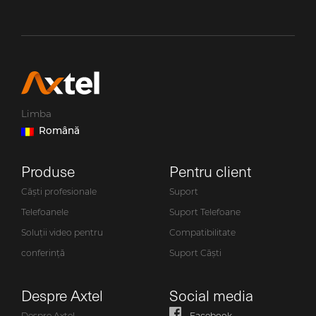
Limba
Română
Produse
Pentru client
Căști profesionale
Suport
Telefoanele
Suport Telefoane
Soluții video pentru
Compatibilitate
conferință
Suport Căști
Despre Axtel
Social media