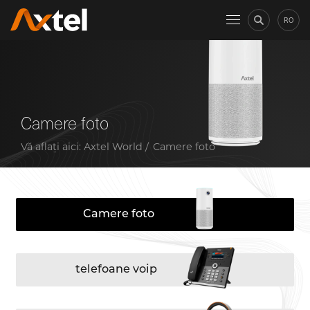
RO
Camere foto
Vă aflați aici:
Axtel World
Camere foto
Camere foto
telefoane voip