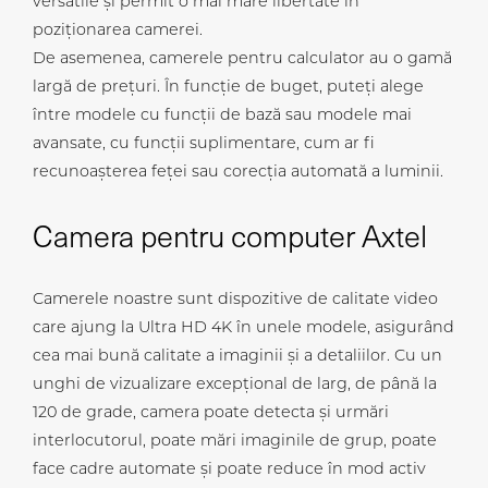
versatile și permit o mai mare libertate în
poziționarea camerei.
De asemenea, camerele pentru calculator au o gamă
largă de prețuri. În funcție de buget, puteți alege
între modele cu funcții de bază sau modele mai
avansate, cu funcții suplimentare, cum ar fi
recunoașterea feței sau corecția automată a luminii.
Camera pentru computer Axtel
Camerele noastre sunt dispozitive de calitate video
care ajung la Ultra HD 4K în unele modele, asigurând
cea mai bună calitate a imaginii și a detaliilor. Cu un
unghi de vizualizare excepțional de larg, de până la
120 de grade, camera poate detecta și urmări
interlocutorul, poate mări imaginile de grup, poate
face cadre automate și poate reduce în mod activ