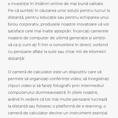
o investiție în întâlniri online de mai bună calitate.
Fie că sunteți în căutarea unor soluții pentru lucrul la
distanță, pentru educație sau pentru echiparea unui
birou corporativ, produsele noastre inovatoare vă vor
satisface cele mai înalte așteptări. Încercați camerele
noastre de computer de ultimă generație și simțiți-
vă ca și cum ați fi într-o convorbire în direct, vorbind
cu persoane aflate la sute sau chiar mii de kilometri
distanță!
O cameră de calculator este un dispozitiv care vă
permite să organizați conferințe video, să înregistrați
clipuri video și să faceți fotografii prin intermediul
computerului dumneavoastră. În zilele noastre,
având în vedere că tot mai multe persoane lucrează
la distanță sau folosesc o platformă de e-learning, o
cameră de calculator devine un instrument esențial