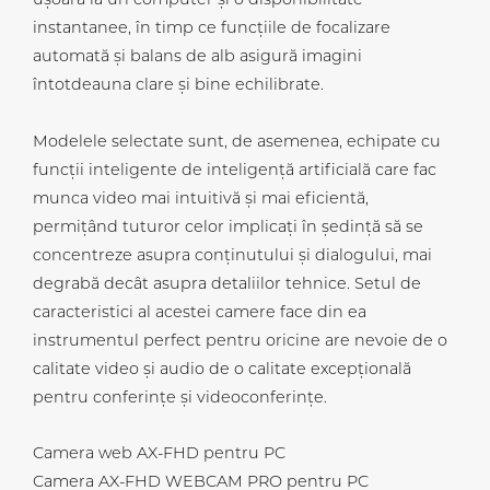
ușoară la un computer și o disponibilitate
instantanee, în timp ce funcțiile de focalizare
automată și balans de alb asigură imagini
întotdeauna clare și bine echilibrate.
Modelele selectate sunt, de asemenea, echipate cu
funcții inteligente de inteligență artificială care fac
munca video mai intuitivă și mai eficientă,
permițând tuturor celor implicați în ședință să se
concentreze asupra conținutului și dialogului, mai
degrabă decât asupra detaliilor tehnice. Setul de
caracteristici al acestei camere face din ea
instrumentul perfect pentru oricine are nevoie de o
calitate video și audio de o calitate excepțională
pentru conferințe și videoconferințe.
Camera web AX-FHD pentru PC
Camera AX-FHD WEBCAM PRO pentru PC