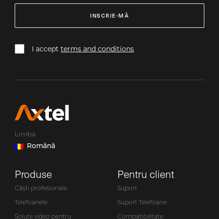
INSCRIE-MĂ
I accept
terms and conditions
Limba
Română
Produse
Pentru client
Căști profesionale
Suport
Telefoanele
Suport Telefoane
Soluții video pentru
Compatibilitate