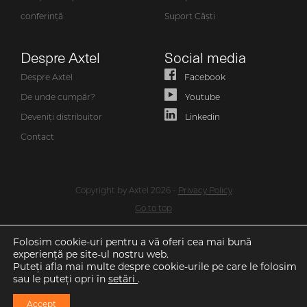
conferință
Suport Căști
Despre Axtel
Social media
Despre Axtel
Facebook
De unde cumpăr?
Youtube
Deveniți distribuitor
Linkedin
Contact
Copyright by Axtel 2026 -
Privacy Policy
Go to top
Folosim cookie-uri pentru a vă oferi cea mai bună
experiență pe site-ul nostru web.
Puteți afla mai multe despre cookie-urile pe care le folosim
sau le puteți opri în
setări
.
Accept