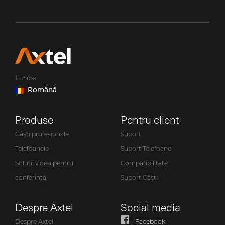
Limba
Română
Produse
Pentru client
Căști profesionale
Suport
Telefoanele
Suport Telefoane
Soluții video pentru
Compatibilitate
conferință
Suport Căști
Despre Axtel
Social media
Despre Axtel
Facebook