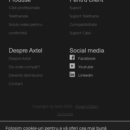
Căști profesionale
Suport
Telefoanele
Suport Telefoane
Soluții video pentru
Compatibilitate
conferință
Suport Căști
Despre Axtel
Social media
Despre Axtel
Facebook
De unde cumpăr?
Youtube
Deveniți distribuitor
Linkedin
Contact
Copyright by Axtel 2026 -
Privacy Policy
Go to top
Folosim cookie-uri pentru a vă oferi cea mai bună