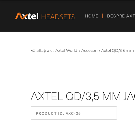
HOME
DESPRE AX
Vă aflați aici:
Axtel World
Accesorii
Axtel QD/3,5 mm 
AXTEL QD/3,5 MM J
PRODUCT ID: AXC-35