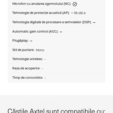
< 118 dB A
Mono
–
–
–
Căștile Axtel sunt compatibile cu: