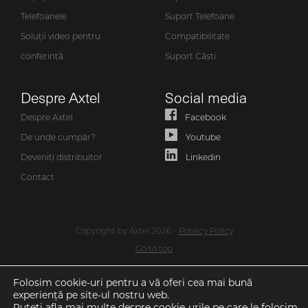
Telefoanele
Suport Telefoane
Soluții video pentru
Compatibilitate
conferință
Suport Căști
Despre Axtel
Social media
Despre Axtel
Facebook
De unde cumpăr?
Youtube
Deveniți distribuitor
Linkedin
Contact
Copyright by Axtel 2026 -
Privacy Policy
Go to top
Folosim cookie-uri pentru a vă oferi cea mai bună
experiență pe site-ul nostru web.
Puteți afla mai multe despre cookie-urile pe care le folosim