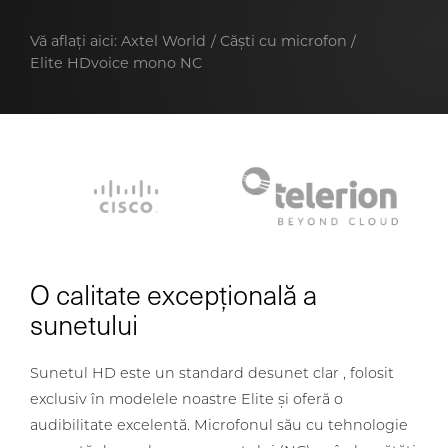
Vă aflați aici:
Axtel World
Căști cu microfon
Elite HDvoice mono NC
O calitate excepțională a
sunetului
Sunetul HD este un standard desunet clar , folosit
exclusiv în modelele noastre Elite și oferă o
audibilitate excelentă. Microfonul său cu tehnologie