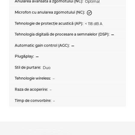
Optimal
< 118 dB A
Duo
–
–
–