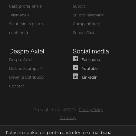
Căști profesionale
Suport
Telefoanele
Suport Telefoane
Soluții video pentru
Compatibilitate
conferință
Suport Căști
Despre Axtel
Social media
Despre Axtel
Facebook
De unde cumpăr?
Youtube
Deveniți distribuitor
Linkedin
Contact
Copyright by Axtel 2026 -
Privacy Policy
Go to top
Folosim cookie-uri pentru a vă oferi cea mai bună