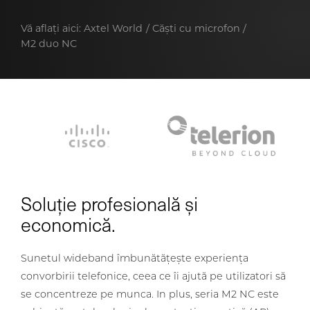
Vă aflați aici:
Axtel World
Căști cu microfon
M2 duo NC
Soluție profesională și
economică.
Sunetul wideband îmbunătățește experiența
convorbirii telefonice, ceea ce îi ajută pe utilizatori să
se concentreze pe munca. In plus, seria M2 NC este