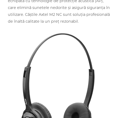
echipată cu tehnologie de protecție acustică (AP),
care elimină sunetele nedorite și asigură siguranța în
utilizare. Căștile Axtel M2 NC sunt soluția profesională
de înaltă calitate la un preț rezonabil.