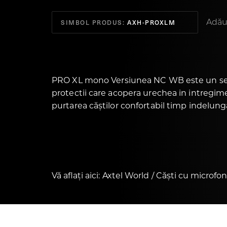
Adăug
SIMBOL PRODUS:
AXH-PROXLM
PRO XL mono Versiunea NC WB este un set 
protectii care acopera urechea in intregim
purtarea căștilor confortabil timp indelung
Vă aflați aici:
Axtel World
Căști cu microfo