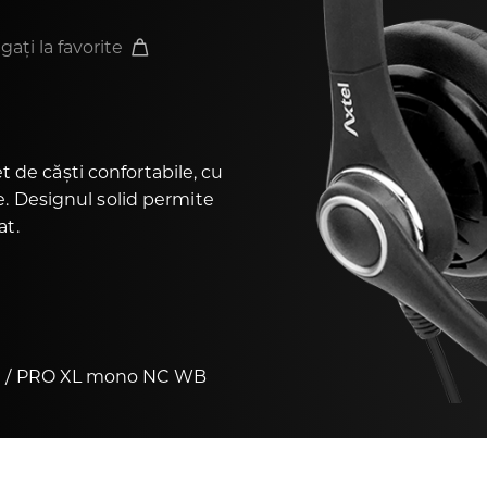
ați la favorite
de căști confortabile, cu
e. Designul solid permite
at.
n
PRO XL mono NC WB