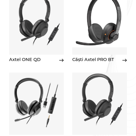
Axtel ONE QD
Căști Axtel PRO BT