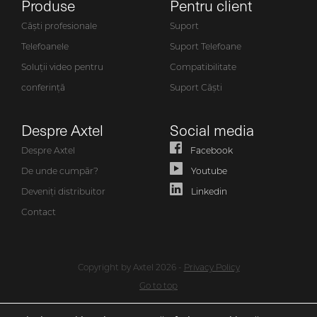
Produse
Pentru client
Căști profesionale
Suport
Telefoanele
Suport Telefoane
Soluții video pentru
Compatibilitate
conferință
Suport Căști
Despre Axtel
Social media
Despre Axtel
Facebook
De unde cumpăr?
Youtube
Deveniți distribuitor
Linkedin
Contact
Copyright by Axtel 2026 -
Privacy Policy
Go to top