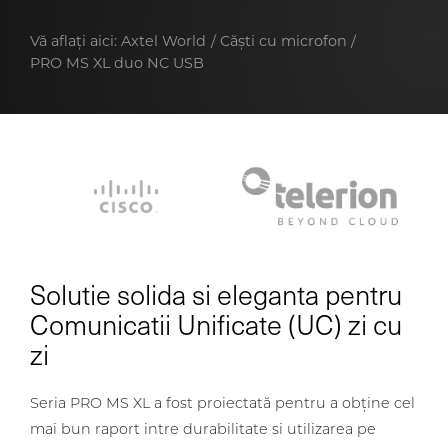
Vă aflați aici:
Axtel World
Căști cu microfon
PRO MS XL duo NC USB
Solutie solida si eleganta pentru
Comunicatii Unificate (UC) zi cu
zi
Seria PRO MS XL a fost proiectată pentru a obține cel
mai bun raport intre durabilitate si utilizarea pe