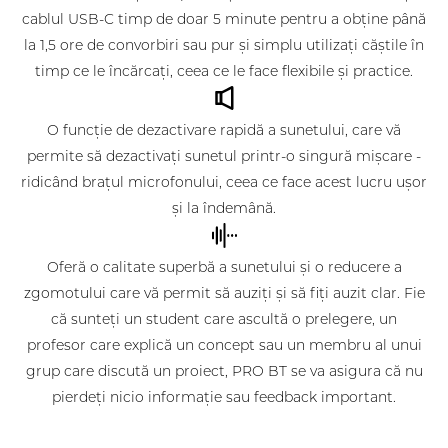
cablul USB-C timp de doar 5 minute pentru a obține până
la 1,5 ore de convorbiri sau pur și simplu utilizați căștile în
timp ce le încărcați, ceea ce le face flexibile și practice.
O funcție de dezactivare rapidă a sunetului, care vă
permite să dezactivați sunetul printr-o singură mișcare -
ridicând brațul microfonului, ceea ce face acest lucru ușor
și la îndemână.
Oferă o calitate superbă a sunetului și o reducere a
zgomotului care vă permit să auziți și să fiți auzit clar. Fie
că sunteți un student care ascultă o prelegere, un
profesor care explică un concept sau un membru al unui
grup care discută un proiect, PRO BT se va asigura că nu
pierdeți nicio informație sau feedback important.