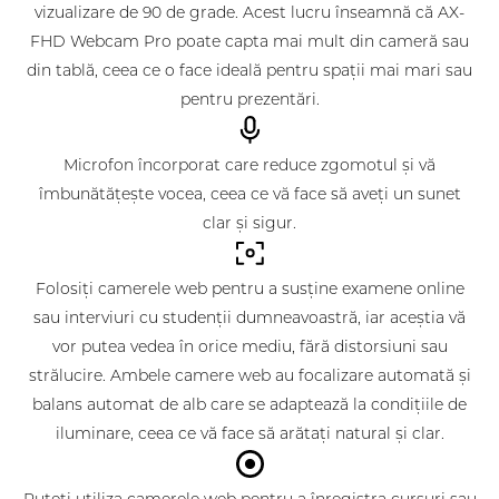
vizualizare de 90 de grade. Acest lucru înseamnă că AX-
FHD Webcam Pro poate capta mai mult din cameră sau
din tablă, ceea ce o face ideală pentru spații mai mari sau
pentru prezentări.
Microfon încorporat care reduce zgomotul și vă
îmbunătățește vocea, ceea ce vă face să aveți un sunet
clar și sigur.
Folosiți camerele web pentru a susține examene online
sau interviuri cu studenții dumneavoastră, iar aceștia vă
vor putea vedea în orice mediu, fără distorsiuni sau
strălucire. Ambele camere web au focalizare automată și
balans automat de alb care se adaptează la condițiile de
iluminare, ceea ce vă face să arătați natural și clar.