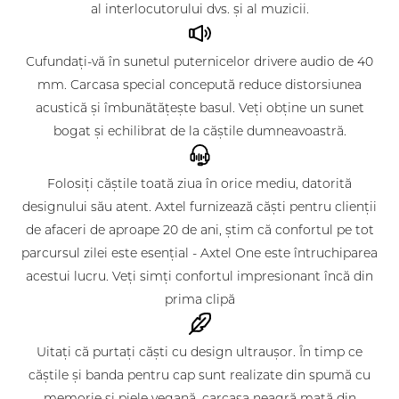
al interlocutorului dvs. și al muzicii.
Cufundați-vă în sunetul puternicelor drivere audio de 40
mm. Carcasa special concepută reduce distorsiunea
acustică și îmbunătățește basul. Veți obține un sunet
bogat și echilibrat de la căștile dumneavoastră.
Folosiți căștile toată ziua în orice mediu, datorită
designului său atent. Axtel furnizează căști pentru clienții
de afaceri de aproape 20 de ani, știm că confortul pe tot
parcursul zilei este esențial - Axtel One este întruchiparea
acestui lucru. Veți simți confortul impresionant încă din
prima clipă
Uitați că purtați căști cu design ultraușor. În timp ce
căștile și banda pentru cap sunt realizate din spumă cu