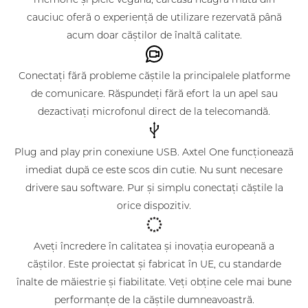
memorie și piele vegană, carcasa neagră mată din
cauciuc oferă o experiență de utilizare rezervată până
acum doar căștilor de înaltă calitate.
Conectați fără probleme căștile la principalele platforme
de comunicare. Răspundeți fără efort la un apel sau
dezactivați microfonul direct de la telecomandă.
Plug and play prin conexiune USB. Axtel One funcționează
imediat după ce este scos din cutie. Nu sunt necesare
drivere sau software. Pur și simplu conectați căștile la
orice dispozitiv.
Aveți încredere în calitatea și inovația europeană a
căștilor. Este proiectat și fabricat în UE, cu standarde
înalte de măiestrie și fiabilitate. Veți obține cele mai bune
performanțe de la căștile dumneavoastră.