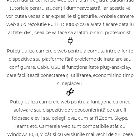
Puteți utiliza camerele web pentru a înregistra cursuri sau
tutoriale pentru studenții dumneavoastră, iar aceștia vă
vor putea vedea clar expresiile și gesturile. Ambele camere
web au o rezoluție Full HD 1080p care arată fiecare detaliu
al feței dvs., ceea ce vă face să arătați bine și profesionist.
Puteți utiliza camerele web pentru a comuta între diferite
dispozitive sau platforme fără probleme de instalare sau
configurare. Cablu USB și funcționalitate plug-and-play,
care facilitează conectarea și utilizarea, economisind timp
și neplăceri.
Puteți utiliza camerele web pentru a funcționa cu orice
software sau dispozitiv de videoconferință pe care îl
folosesc elevii sau colegii dvs., cum ar fi Zoom, Skype,
Teams etc. Camerele web sunt compatibile atât cu
Windows 10, 8, 7, cât și cu versiunile mai vechi de XP, ceea