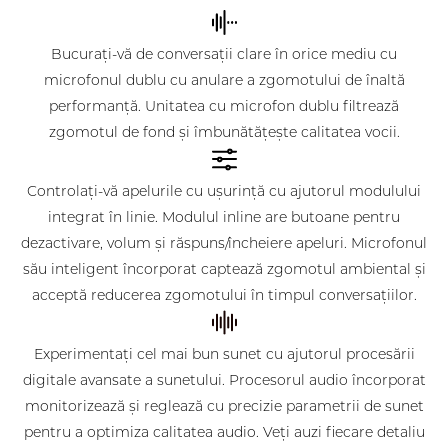
Bucurați-vă de conversații clare în orice mediu cu
microfonul dublu cu anulare a zgomotului de înaltă
performanță. Unitatea cu microfon dublu filtrează
zgomotul de fond și îmbunătățește calitatea vocii.
Controlați-vă apelurile cu ușurință cu ajutorul modulului
integrat în linie. Modulul inline are butoane pentru
dezactivare, volum și răspuns/încheiere apeluri. Microfonul
său inteligent încorporat captează zgomotul ambiental și
acceptă reducerea zgomotului în timpul conversațiilor.
Experimentați cel mai bun sunet cu ajutorul procesării
digitale avansate a sunetului. Procesorul audio încorporat
monitorizează și reglează cu precizie parametrii de sunet
pentru a optimiza calitatea audio. Veți auzi fiecare detaliu