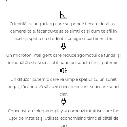
O lentilă cu unghi larg care surprinde fiecare detaliu al
camerei tale, făcându-te să te simți ca și cum te afli în
același spațiu cu studenții, colegii și partenerii tăi.
Un microfon inteligent care reduce zgomotul de fundal și
îmbunătățește vocea, obtinand un sunet clar și puternic.
Un difuzor puternic care vă umple spațiul cu un sunet
bogat, făcându-vă să auziți fiecare cuvânt și fiecare sunet
clar.
Conectivitate plug-and-play și comenzi intuitive care fac
ușor de instalat și utilizat, economisind timp și bătăi de
cap.