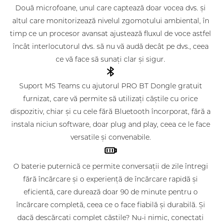
Două microfoane, unul care captează doar vocea dvs. și
altul care monitorizează nivelul zgomotului ambiental, în
timp ce un procesor avansat ajustează fluxul de voce astfel
încât interlocutorul dvs. să nu vă audă decât pe dvs., ceea
ce vă face să sunați clar și sigur.
Suport MS Teams cu ajutorul PRO BT Dongle gratuit
furnizat, care vă permite să utilizați căștile cu orice
dispozitiv, chiar și cu cele fără Bluetooth încorporat, fără a
instala niciun software, doar plug and play, ceea ce le face
versatile și convenabile.
O baterie puternică ce permite conversații de zile întregi
fără încărcare și o experiență de încărcare rapidă și
eficientă, care durează doar 90 de minute pentru o
încărcare completă, ceea ce o face fiabilă și durabilă. Și
dacă descărcați complet căștile? Nu-i nimic, conectați