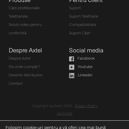
Căști profesionale
Suport
Telefoanele
Suport Telefoane
Soluții video pentru
Compatibilitate
conferință
Suport Căști
Despre Axtel
Social media
Despre Axtel
Facebook
De unde cumpăr?
Youtube
Deveniți distribuitor
Linkedin
Contact
Copyright by Axtel 2026 -
Privacy Policy
Go to top
Folosim cookie-uri pentru a vă oferi cea mai bună