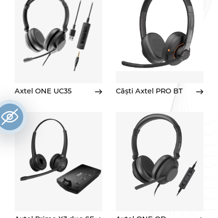
Axtel ONE UC35
Căști Axtel PRO BT