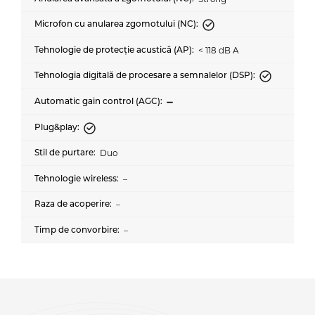
< 118 dB A
Duo
–
–
–