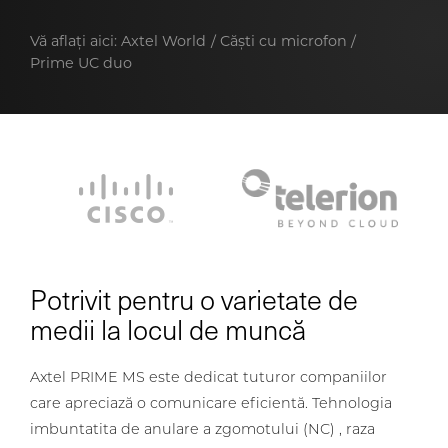
Vă aflați aici:
Axtel World
Căști cu microfon
Prime UC duo
Potrivit pentru o varietate de
medii la locul de muncă
Axtel PRIME MS este dedicat tuturor companiilor
care apreciază o comunicare eficientă. Tehnologia
imbuntatita de anulare a zgomotului (NC) , raza