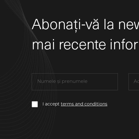
Abonați-vă la new
mai recente info
I accept
terms and conditions