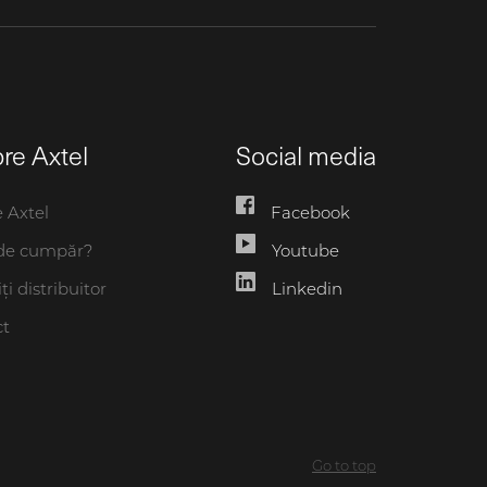
re Axtel
Social media
 Axtel
Facebook
de cumpăr?
Youtube
i distribuitor
Linkedin
ct
Go to top