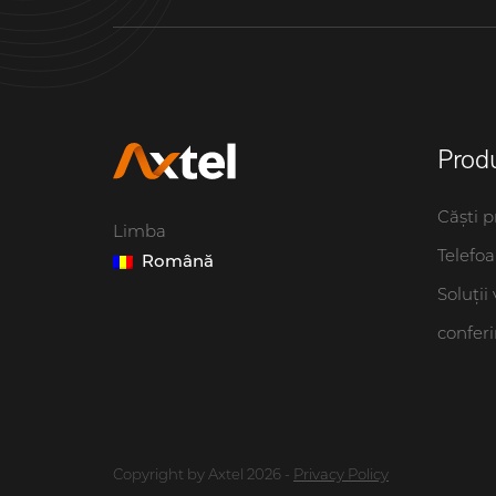
Prod
Căști p
Limba
Telefo
Română
Soluții
confer
Copyright by Axtel 2026 -
Privacy Policy