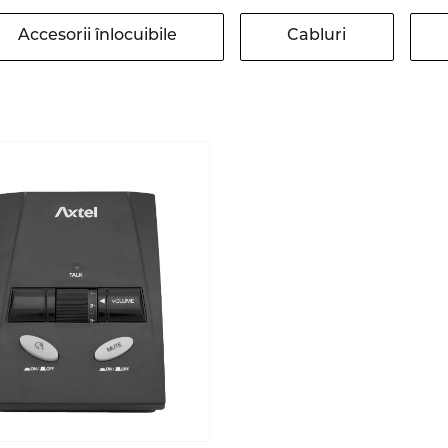
Accesorii înlocuibile
Cabluri