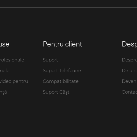
use
Pentru client
Desp
rofesionale
Suport
Despre
anele
Suport Telefoane
De un
 video pentru
Compatibilitate
Deveniț
ință
Suport Căști
Conta